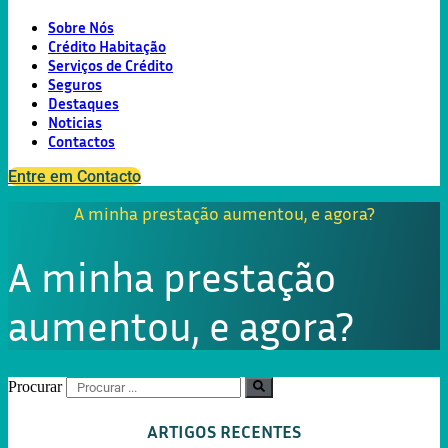
Sobre Nós
Crédito Habitação
Serviços de Crédito
Seguros
Destaques
Noticias
Contactos
Entre em Contacto
A minha prestação aumentou, e agora?
A minha prestação
aumentou, e agora?
Procurar
ARTIGOS RECENTES