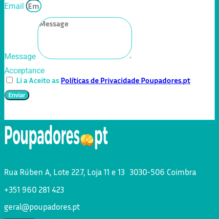
Email
Message
Acceptance
Li a Aceito as
Políticas de Privacidade Poupadores.pt
Enviar
Rua Rúben A, Lote 22.7, Loja 11 e 13 3030-506 Coimbra
+351 960 281 423
geral@poupadores.pt