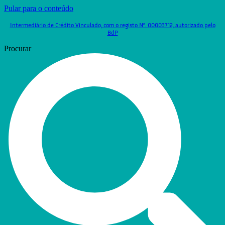
Pular para o conteúdo
Intermediário de Crédito Vinculado, com o registo Nº. 00003712, autorizado pelo
BdP
Procurar