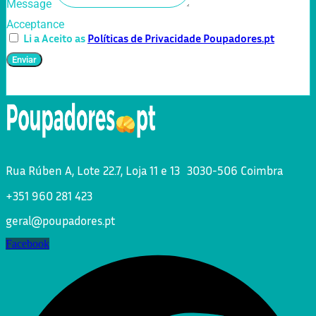
Message
Acceptance
Li a Aceito as
Políticas de Privacidade Poupadores.pt
Enviar
Rua Rúben A, Lote 22.7, Loja 11 e 13 3030-506 Coimbra
+351 960 281 423
geral@poupadores.pt
Facebook