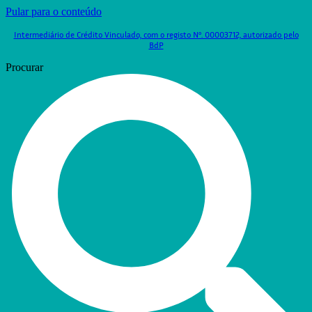
Pular para o conteúdo
Intermediário de Crédito Vinculado, com o registo Nº. 00003712, autorizado pelo
BdP
Procurar