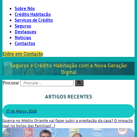
Sobre Nós
Crédito Habitação
Serviços de Crédito
Seguros
Destaques
Noticias
Contactos
Entre em Contacto
Seguros e Crédito Habitação com a Nova Geração
Digital
Procurar
ARTIGOS RECENTES
27 de Março, 2026
Guerra no Médio Oriente vai fazer subir a prestação da casa? O impacto
real no bolso das famílias(...)