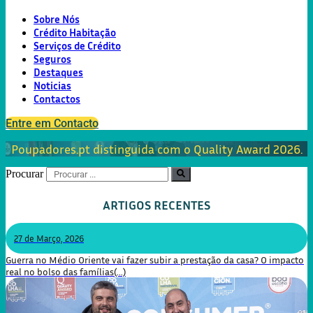
Sobre Nós
Crédito Habitação
Serviços de Crédito
Seguros
Destaques
Noticias
Contactos
Entre em Contacto
Poupadores.pt distinguida com o Quality Award 2026.
Procurar
ARTIGOS RECENTES
27 de Março, 2026
Guerra no Médio Oriente vai fazer subir a prestação da casa? O impacto
real no bolso das famílias(...)