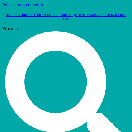
Pular para o conteúdo
Intermediário de Crédito Vinculado, com o registo Nº. 00003712, autorizado pelo
BdP
Procurar